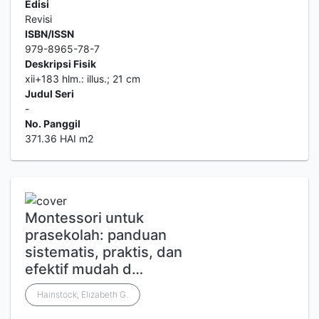
Edisi
Revisi
ISBN/ISSN
979-8965-78-7
Deskripsi Fisik
xii+183 hlm.: illus.; 21 cm
Judul Seri
-
No. Panggil
371.36 HAI m2
Montessori untuk
prasekolah: panduan
sistematis, praktis, dan
efektif mudah d…
Hainstock, Elizabeth G.