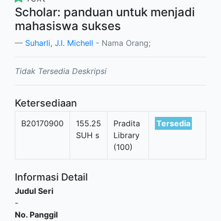
Scholar: panduan untuk menjadi
mahasiswa sukses
Suharli, J.I. Michell
- Nama Orang;
Tidak Tersedia Deskripsi
Ketersediaan
B20170900
155.25
Pradita
Tersedia
SUH s
Library
(100)
Informasi Detail
Judul Seri
-
No. Panggil