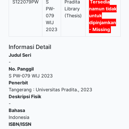
S122079PW
S
Pradita
Tersedia
PW-
Library
namun tidak
079
(Thesis)
untuk
WIJ
dipinjamkan
2023
- Missing
Informasi Detail
Judul Seri
-
No. Panggil
S PW-079 WIJ 2023
Penerbit
Tangerang
:
Universitas Pradita
.,
2023
Deskripsi Fisik
-
Bahasa
Indonesia
ISBN/ISSN