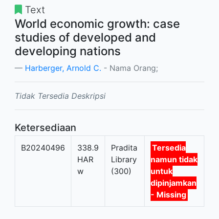
Text
World economic growth: case
studies of developed and
developing nations
Harberger, Arnold C.
- Nama Orang;
Tidak Tersedia Deskripsi
Ketersediaan
B20240496
338.9
Pradita
Tersedia
HAR
Library
namun tidak
w
(300)
untuk
dipinjamkan
- Missing