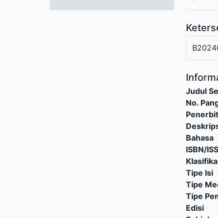
Keters
B2024
Informa
Judul Se
No. Pang
Penerbi
Deskrips
Bahasa
ISBN/IS
Klasifika
Tipe Isi
Tipe Me
Tipe P
Edisi