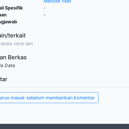
Metode riset
il Spesifik
-
aan
-
ngjawab
ain/terkait
sedia versi lain
an Berkas
da Data
tar
arus masuk sebelum memberikan komentar