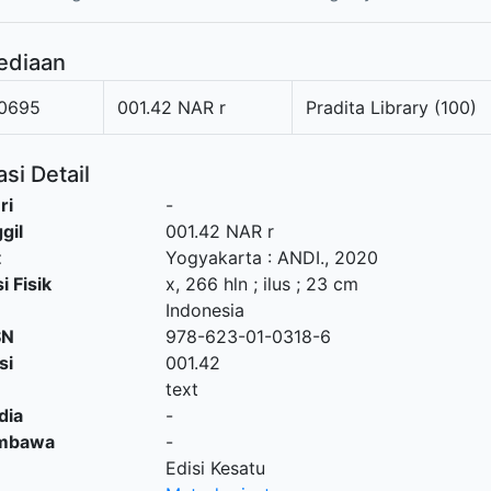
ediaan
0695
001.42 NAR r
Pradita Library (100)
si Detail
ri
-
gil
001.42 NAR r
t
Yogyakarta
:
ANDI
.,
2020
i Fisik
x, 266 hln ; ilus ; 23 cm
Indonesia
SN
978-623-01-0318-6
si
001.42
text
dia
-
embawa
-
Edisi Kesatu