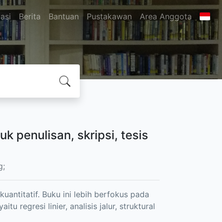
asi
Berita
Bantuan
Pustakawan
Area Anggota
k penulisan, skripsi, tesis
g;
uantitatif. Buku ini lebih berfokus pada
u regresi linier, analisis jalur, struktural