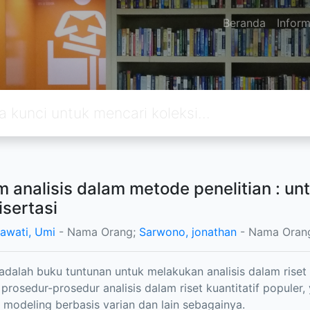
Beranda
Inform
 analisis dalam metode penelitian : untu
isertasi
awati, Umi
- Nama Orang;
Sarwono, jonathan
- Nama Oran
 adalah buku tuntunan untuk melakukan analisis dalam riset k
rosedur-prosedur analisis dalam riset kuantitatif populer, yait
 modeling berbasis varian dan lain sebagainya.