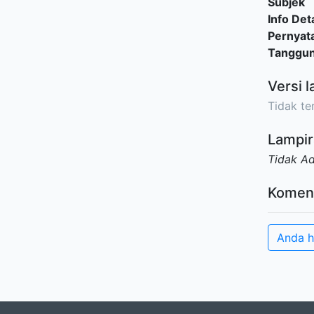
Subjek
Info Deta
Pernyat
Tanggu
Versi l
Tidak ter
Lampir
Tidak A
Komen
Anda h