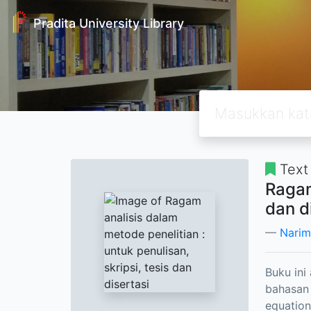
Pradita University Library
Text
Ragam
dan d
Narim
Buku ini
bahasan p
equation