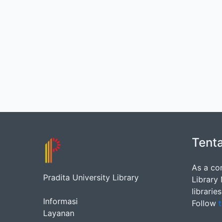
Tent
As a co
Pradita University Library
Library
librarie
Informasi
Follow
t
Layanan