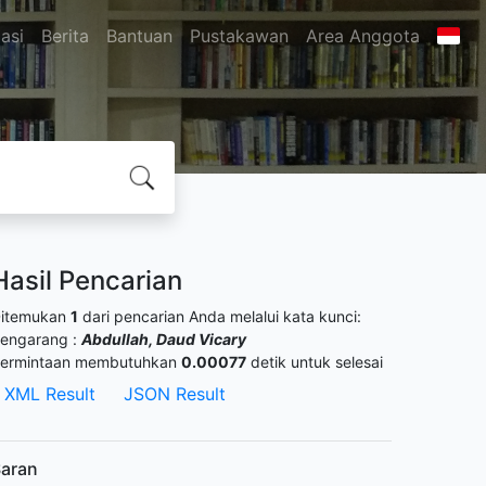
asi
Berita
Bantuan
Pustakawan
Area Anggota
Hasil Pencarian
itemukan
1
dari pencarian Anda melalui kata kunci:
engarang :
Abdullah, Daud Vicary
ermintaan membutuhkan
0.00077
detik untuk selesai
XML Result
JSON Result
aran