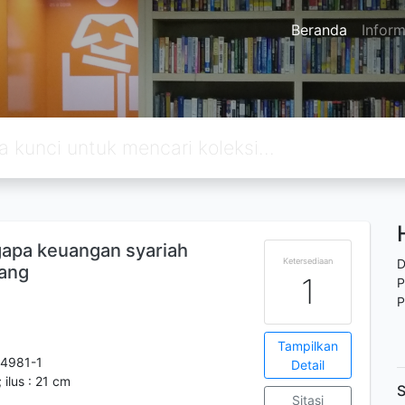
Beranda
Inform
gapa keuangan syariah
Ketersediaan
D
rang
1
P
P
Tampilkan
4981-1
Detail
; ilus : 21 cm
S
Sitasi