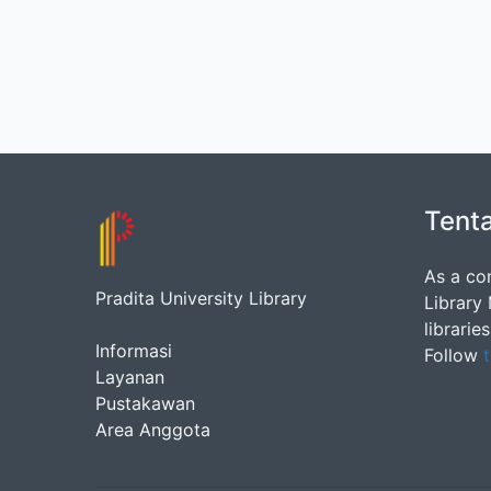
Tent
As a co
Pradita University Library
Library
librarie
Informasi
Follow
t
Layanan
Pustakawan
Area Anggota