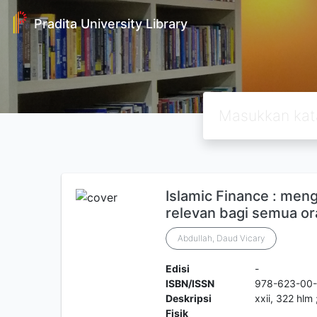
Pradita University Library
Islamic Finance : men
relevan bagi semua o
Abdullah, Daud Vicary
Edisi
-
ISBN/ISSN
978-623-00-
Deskripsi
xxii, 322 hlm 
Fisik